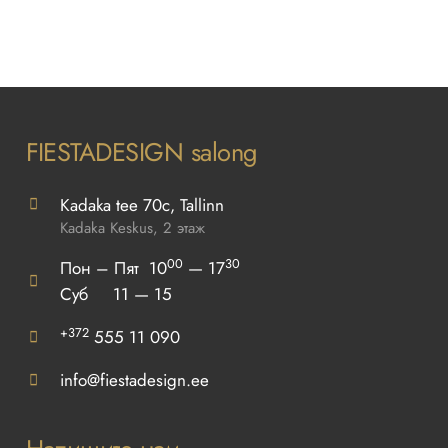
FIESTADESIGN salong
Kadaka tee 70c, Tallinn
Kadaka Keskus, 2 этаж
00
30
Пон – Пят 10
— 17
Суб 11 — 15
+372
555 11 090
info@fiestadesign.ee