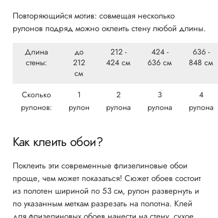
Повторяющийся мотив: совмещая несколько
рулонов подряд можно оклеить стену любой длины.
Длина
до
212 -
424 -
636 -
стены:
212
424 см
636 см
848 см
см
Сколько
1
2
3
4
рулонов:
рулон
рулона
рулона
рулона
Как клеить обои?
Поклеить эти современные флизелиновые обои
проще, чем может показаться! Сюжет обоев состоит
из полотен шириной по 53 см, рулон развернуть и
по указанным меткам разрезать на полотна. Клей
для флизелиновых обоев нанести на стену, сухое