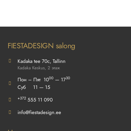
FIESTADESIGN salong
Kadaka tee 70c, Tallinn
Kadaka Keskus, 2 этаж
00
30
Пон – Пят 10
— 17
Суб 11 — 15
+372
555 11 090
info@fiestadesign.ee