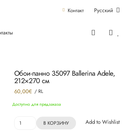
Русский
Контакт
нтакты
Обои-панно 35097 Ballerina Adele,
212×270 см
60,00
€
/
RL
Доступно для предзаказа
Количество
Add to Wishlist
В КОРЗИНУ
товара