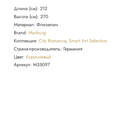
Обои-
Длина (см):
212
панно
Высота (см):
270
35097
Материал:
Флизелин
Ballerina
Brand:
Marburg
Adele,
Коллекция:
City Romance
,
Smart Art Selection
212×270
Страна-производитель:
Германия
см
Цвет:
Коричневый
Артикул:
M35097