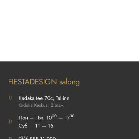
FIESTADESIGN salong
Kadaka tee 70c, Tallinn
Kadaka Keskus, 2 этаж
00
30
Пон – Пят 10
— 17
Суб 11 — 15
+372
555 11 090