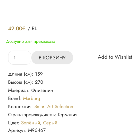
42,00
€
/
RL
Доступно для предзаказа
Количество
Add to Wishlist
В КОРЗИНУ
товара
Обои
Длина (см):
159
96467
Высота (см):
270
Smart
Материал:
Флизелин
Art,
Brand:
Marburg
Foggy
Коллекция:
Smart Art Selection
Landscape
Страна-производитель:
Германия
Цвет:
Зелёный
,
Серый
Артикул:
M96467