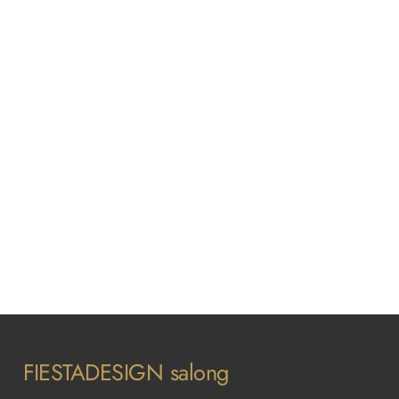
цена
цена:
составляла
75,00€.
75,00€.
FIESTADESIGN salong