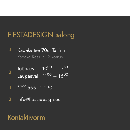
FIESTADESIGN salong
Kadaka tee 70c, Tallinn
Kadaka Keskus, 2 korrus
00
30
Tööpäeviti 10
– 17
00
00
Laupäeval 11
– 15
+372
555 11 090
info@fiestadesign.ee
Kontaktivorm