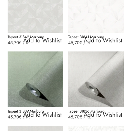
Tapeet 31842 Marburg
Tapeet 31841 Marburg
Add to Wishlist
Add to Wishlist
45,70
€
45,70
€
/
RL
/
RL
Tapeet 31839 Marburg
Tapeet 31836 Marburg
Add to Wishlist
Add to Wishlist
45,70
€
45,70
€
/
RL
/
RL