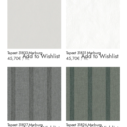
Tapeet 31833 Marburg
Tapeet 31831 Marburg
Add to Wishlist
Add to Wishlist
45,70
€
45,70
€
/
RL
/
RL
Tapeet 31827 Marburg
Tapeet 31826 Marburg