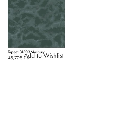
Tapeet 31803 Marburg
Add to Wishlist
45,70
€
/
RL