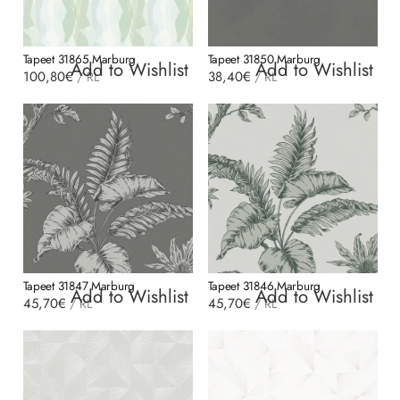
Tapeet 31865 Marburg
Tapeet 31850 Marburg
Add to Wishlist
Add to Wishlist
100,80
€
38,40
€
/
RL
/
RL
Tapeet 31847 Marburg
Tapeet 31846 Marburg
Add to Wishlist
Add to Wishlist
45,70
€
45,70
€
/
RL
/
RL