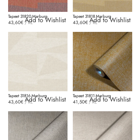
Tapeet 31820 Marburg
Tapeet 31818 Marburg
Add to Wishlist
Add to Wishlist
43,60
€
43,60
€
/
RL
/
RL
Tapeet 31816 Marburg
Tapeet 31811 Marburg
Add to Wishlist
Add to Wishlist
43,60
€
41,50
€
/
RL
/
RL