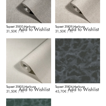
Tapeet 31810 Marburg
Tapeet 31809 Marburg
Add to Wishlist
Add to Wishlist
31,50
€
31,50
€
/
RL
/
RL
Tapeet 31805 Marburg
Tapeet 31804 Marburg
Add to Wishlist
Add to Wishlist
31,50
€
45,70
€
/
RL
/
RL