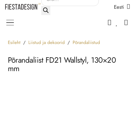
Eesti
search
Esileht
/
Liistud ja dekoorid
/
Põrandaliistud
Põrandaliist FD21 Wallstyl, 130×20
mm