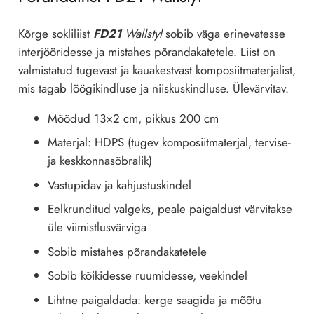
Kõrge sokliliist
FD21
Wallstyl
sobib väga erinevatesse
interjööridesse ja mistahes põrandakatetele. Liist on
valmistatud tugevast ja kauakestvast komposiitmaterjalist,
mis tagab löögikindluse ja niiskuskindluse. Ülevärvitav.
Mõõdud 13×2 cm, pikkus 200 cm
Materjal: HDPS (tugev komposiitmaterjal, tervise-
ja keskkonnasõbralik)
Vastupidav ja kahjustuskindel
Eelkrunditud valgeks, peale paigaldust värvitakse
üle viimistlusvärviga
Sobib mistahes põrandakatetele
Sobib kõikidesse ruumidesse, veekindel
Lihtne paigaldada: kerge saagida ja mõõtu