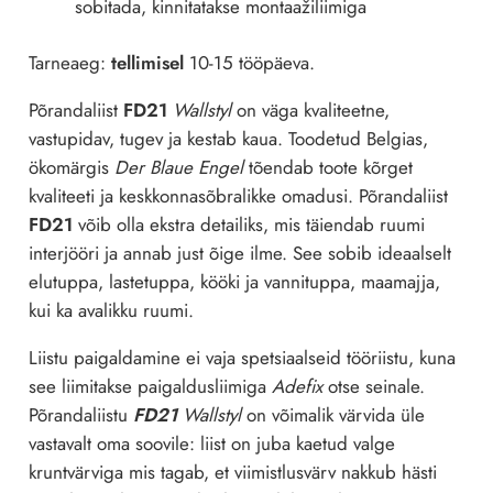
sobitada, kinnitatakse montaažiliimiga
Tarneaeg:
tellimisel
10-15 tööpäeva.
Põrandaliist
FD21
Wallstyl
on väga kvaliteetne,
vastupidav, tugev ja kestab kaua. Toodetud Belgias,
ökomärgis
Der Blaue Engel
tõendab toote kõrget
kvaliteeti ja keskkonnasõbralikke omadusi. Põrandaliist
FD21
võib olla ekstra detailiks, mis täiendab ruumi
interjööri ja annab just õige ilme. See sobib ideaalselt
elutuppa, lastetuppa, kööki ja vannituppa, maamajja,
kui ka avalikku ruumi.
Liistu paigaldamine ei vaja spetsiaalseid tööriistu, kuna
see liimitakse paigaldusliimiga
Adefix
otse seinale.
Põrandaliistu
FD21
Wallstyl
on võimalik värvida üle
vastavalt oma soovile: liist on juba kaetud valge
kruntvärviga mis tagab, et viimistlusvärv nakkub hästi