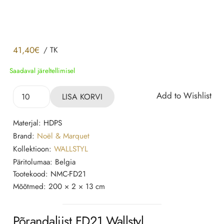
41,40
€
/
TK
Saadaval järeltellimisel
Põrandaliist
Add to Wishlist
LISA KORVI
FD21
Wallstyl,
Materjal:
HDPS
130×20
Brand:
Noël & Marquet
mm
Kollektioon:
WALLSTYL
kogus
Päritolumaa:
Belgia
Tootekood:
NMC-FD21
Mõõtmed:
200 × 2 × 13 cm
Põrandaliist FD21 Wallstyl