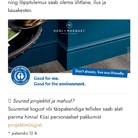
ning lõpptulemus saab olema ühtlane, ilus ja
kauakestev.
Suured projektid ja mahud?
Suuremat kogust või täispakendiga tellides saab alati
parima hinna! Küsi personaalset pakkumist
projektimüügist
.
* pakendis 12 tk