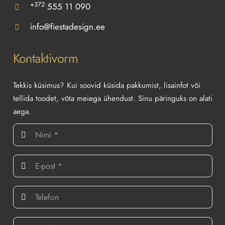
+372
555 11 090
info@fiestadesign.ee
Kontaktivorm
Tekkis küsimus? Kui soovid küsida pakkumist, lisainfot või
tellida toodet, võta meiega ühendust. Sinu päringuks on alati
aega.