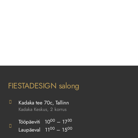
FIESTADESIGN salong
Kadaka tee 70c, Tallinn
Kadaka Keskus, 2 korrus
00
30
Tööpäeviti 10
– 17
00
00
Laupäeval 11
– 15