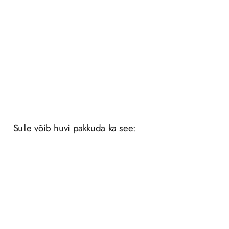
Tapeet Nomad 4303-1
Tapeet Nomad 4303-3
Add to Wishlist
Add to Wishlist
/
RL
/
RL
Sulle võib huvi pakkuda ka see: