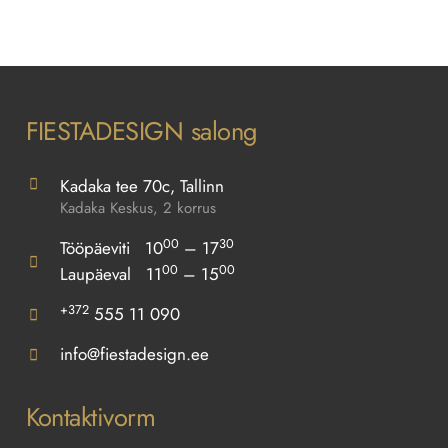
FIESTADESIGN salong
Kadaka tee 70c, Tallinn
Kadaka Keskus, 2 korrus
00
30
Tööpäeviti 10
– 17
00
00
Laupäeval 11
– 15
+372
555 11 090
info@fiestadesign.ee
Kontaktivorm