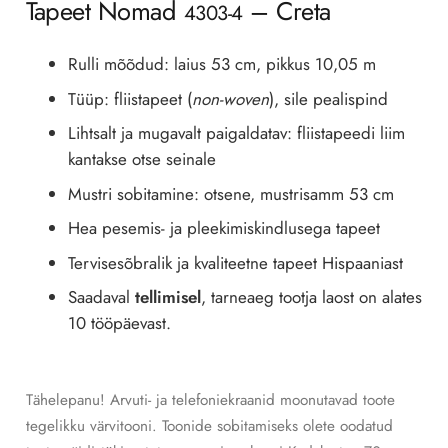
Tapeet Nomad
– Creta
4303-4
Rulli mõõdud: laius 53 cm, pikkus 10,05 m
Tüüp: fliistapeet (
non-woven
), sile pealispind
Lihtsalt ja mugavalt paigaldatav: fliistapeedi liim
kantakse otse seinale
Mustri sobitamine: otsene, mustrisamm 53 cm
Hea pesemis- ja pleekimiskindlusega tapeet
Tervisesõbralik ja kvaliteetne tapeet Hispaaniast
Saadaval
tellimisel
, tarneaeg tootja laost on alates
10 tööpäevast.
Tähelepanu! Arvuti- ja telefoniekraanid moonutavad toote
tegelikku värvitooni. Toonide sobitamiseks olete oodatud