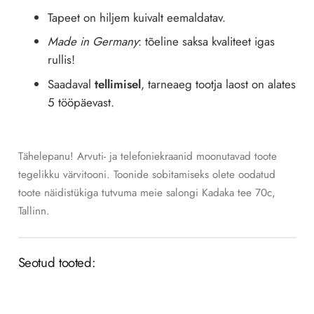
Tapeet on hiljem kuivalt eemaldatav.
Made in Germany
: tõeline saksa kvaliteet igas
rullis!
Saadaval
tellimisel
, tarneaeg tootja laost on alates
5 tööpäevast.
Tähelepanu! Arvuti- ja telefoniekraanid moonutavad toote
tegelikku värvitooni. Toonide sobitamiseks olete oodatud
toote näidistükiga tutvuma meie salongi Kadaka tee 70c,
Tallinn.
Seotud tooted: