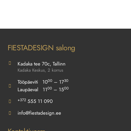
FIESTADESIGN salong
Kadaka tee 70c, Tallinn
Kadaka Keskus, 2 korrus
00
30
Tööpäeviti 10
– 17
00
00
Laupäeval 11
– 15
+372
555 11 090
info@fiestadesign.ee