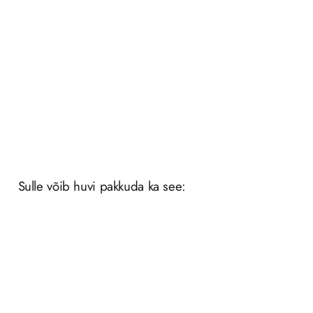
Tapeediliim Marburg Universal
Add to Wishlist
6,80
€
/
TK
Sulle võib huvi pakkuda ka see: