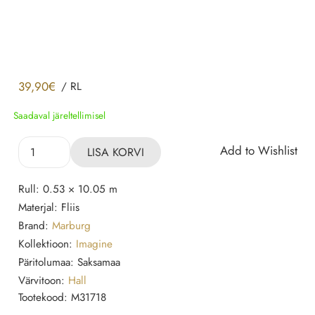
39,90
€
/
RL
Saadaval järeltellimisel
Tapeet
Add to Wishlist
LISA KORVI
31718
Marburg
Rull:
0.53 × 10.05 m
kogus
Materjal:
Fliis
Brand:
Marburg
Kollektioon:
Imagine
Päritolumaa:
Saksamaa
Värvitoon:
Hall
Tootekood:
M31718