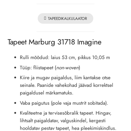
TAPEEDIKALKULAATOR
Tapeet Marburg 31718 Imagine
Rulli mõõdud: laius 53 cm, pikkus 10,05 m
Tüüp: fliistapeet (
non-woven
)
Kiire ja mugav paigaldus, liim kantakse otse
seinale. Paanide vahekohad jäävad korrektsel
paigaldusel märkamatuks.
Vaba paigutus (pole vaja mustrit sobitada).
Kvaliteetne ja tervisesõbralik tapeet. Hingav,
lihtsalt paigaldatav, valguskindel, kergesti
hooldatav pestav tapeet, hea pleekimiskindlus.