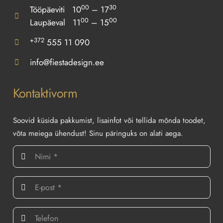
00
30
Tööpäeviti 10
– 17
00
00
Laupäeval 11
– 15
+372
555 11 090
info@fiestadesign.ee
Kontaktivorm
Soovid küsida pakkumist, lisainfot või tellida mõnda toodet,
võta meiega ühendust! Sinu päringuks on alati aega.