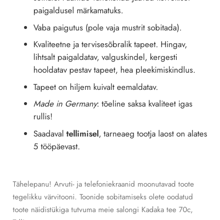
paigaldusel märkamatuks.
Vaba paigutus (pole vaja mustrit sobitada).
Kvaliteetne ja tervisesõbralik tapeet. Hingav,
lihtsalt paigaldatav, valguskindel, kergesti
hooldatav pestav tapeet, hea pleekimiskindlus.
Tapeet on hiljem kuivalt eemaldatav.
Made in Germany
: tõeline saksa kvaliteet igas
rullis!
Saadaval
tellimisel
, tarneaeg tootja laost on alates
5 tööpäevast.
Tähelepanu! Arvuti- ja telefoniekraanid moonutavad toote
tegelikku värvitooni. Toonide sobitamiseks olete oodatud
toote näidistükiga tutvuma meie salongi Kadaka tee 70c,