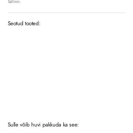
Tallinn.
Seotud tooted:
Tapeediliim Marburg Universal
Add to Wishlist
6,80
€
/
TK
Sulle võib huvi pakkuda ka see: