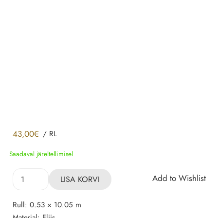
43,00
€
/
RL
Saadaval järeltellimisel
Tapeet
Add to Wishlist
LISA KORVI
32421
Marburg
Rull:
0.53 × 10.05 m
kogus
Materjal:
Fliis