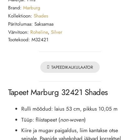
Brand:
Marburg
Kollektioon:
Shades
Päritolumaa:
Saksamaa
Värvitoon:
Roheline
,
Silver
Tootekood:
M32421
TAPEEDIKALKULAATOR
Tapeet Marburg 32421 Shades
Rulli mõõdud: laius 53 cm, pikkus 10,05 m
Tüüp: fliistapeet (
non-woven
)
Kiire ja mugav paigaldus, liim kantakse otse
seinale. Paanide vahekohad jäävad korrektsel