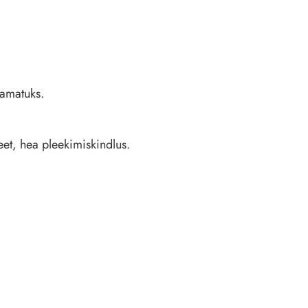
kamatuks.
peet, hea pleekimiskindlus.