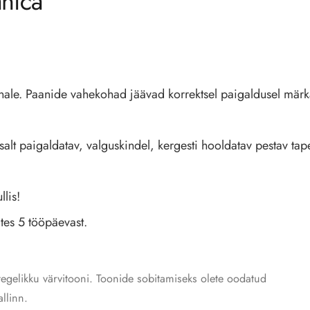
nica
einale. Paanide vahekohad jäävad korrektsel paigaldusel mär
htsalt paigaldatav, valguskindel, kergesti hooldatav pestav ta
llis!
ates 5 tööpäevast.
tegelikku värvitooni. Toonide sobitamiseks olete oodatud
llinn.