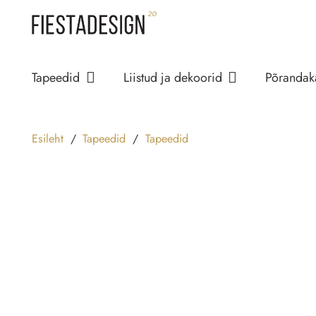
Tapeedid
Liistud ja dekoorid
Põrandak
Esileht
/
Tapeedid
/
Tapeedid