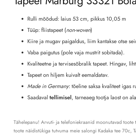
Tapeet Marburg 33321 Bota
Rulli mõõdud: laius 53 cm, pikkus 10,05 m
Tüüp: fliistapeet (
non-woven
)
Kiire ja mugav paigaldus, liim kantakse otse s
Vaba paigutus (pole vaja mustrit sobitada).
Kvaliteetne ja tervisesõbralik tapeet. Hingav, li
Tapeet on hiljem kuivalt eemaldatav.
Made in Germany
: tõeline saksa kvaliteet igas ru
Saadaval
tellimisel
, tarneaeg tootja laost on al
Tähelepanu! Arvuti- ja telefoniekraanid moonutavad toote 
toote näidistükiga tutvuma meie salongi Kadaka tee 70c, Ta