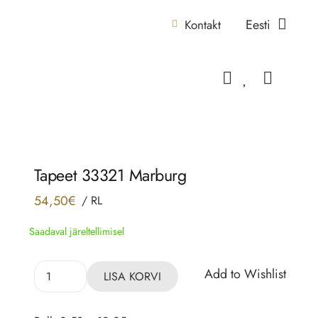
Eesti
Kontakt
Tapeet 33321 Marburg
54,50
€
/
RL
Saadaval järeltellimisel
Tapeet
Add to Wishlist
LISA KORVI
33321
Marburg