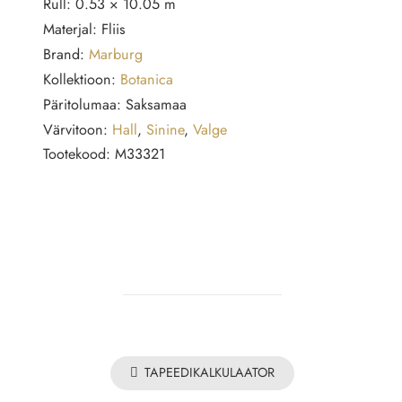
Rull:
0.53 × 10.05 m
kogus
Materjal:
Fliis
Brand:
Marburg
Kollektioon:
Botanica
Päritolumaa:
Saksamaa
Värvitoon:
Hall
,
Sinine
,
Valge
Tootekood:
M33321
TAPEEDIKALKULAATOR