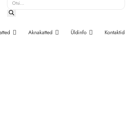
Products
search
atted
Aknakatted
Üldinfo
Kontaktid