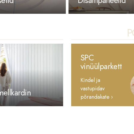
setid
Disainpaneelid
P
SPC
vinüülparkett
Kindel ja
vastupidav
amellkardin
põrandakate ›