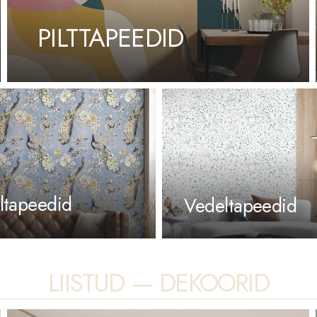
PILTTAPEEDID
iltapeedid
Vedeltapeedid
LIISTUD — DEKOORID