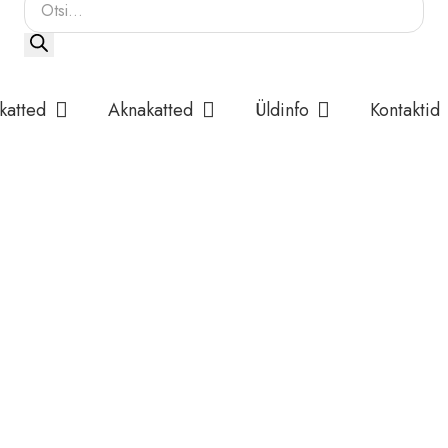
Products
search
katted
Aknakatted
Üldinfo
Kontaktid