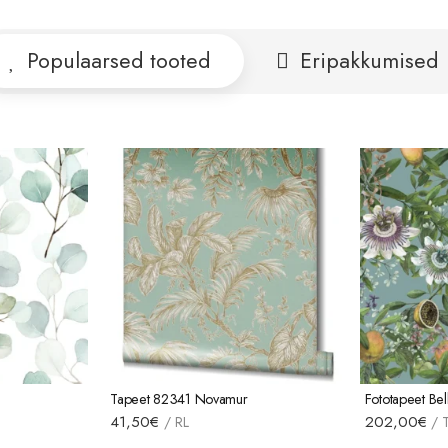
Populaarsed tooted
Eripakkumised
Tapeet 82341 Novamur
Fototapeet B
41,50
€
202,00
€
/
RL
/