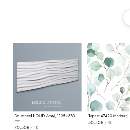
3d paneel LIQUID Arstyl, 1135×380
Tapeet 47420 Marburg
mm
50,40
€
/
RL
70,50
€
/
TK