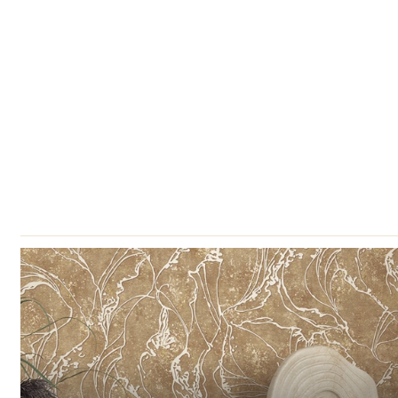
Hubase kodu loomine peaks olema mõnus,
põnevad seinakatted, kvaliteetsed dekorati
Naudi valikuid ja kvaliteeti – pea kõik v
sisekujundajata.