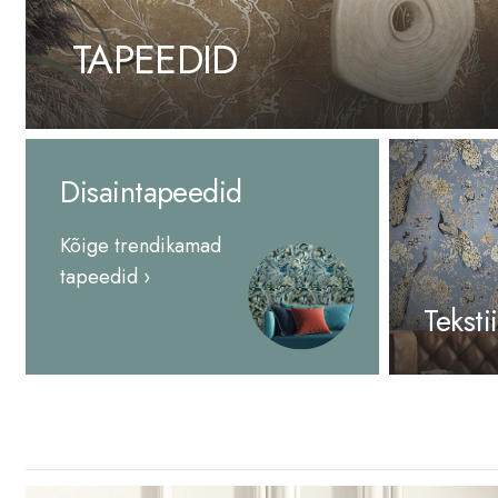
TAPEEDID
Disaintapeedid
Kõige trendikamad
tapeedid ›
Teksti