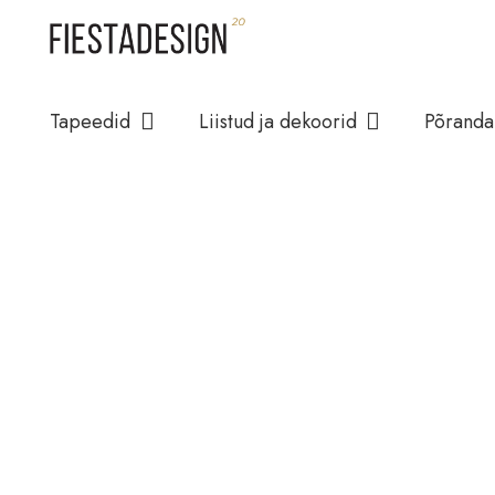
Tapeedid
Liistud ja dekoorid
Põranda