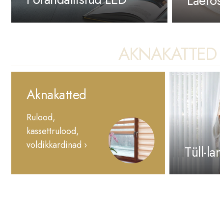
Laero
AKNAKATTED
Aknakatted
Rulood,
kassettrulood,
voldikkardinad ›
Tüll-l