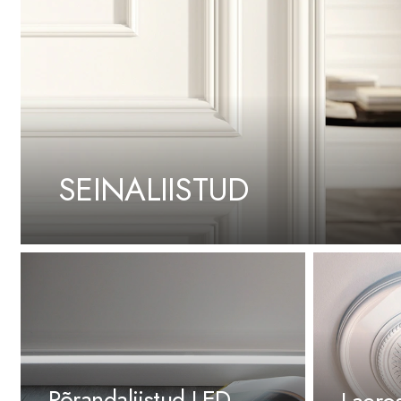
SEINALIISTUD
Põrandaliistud LED