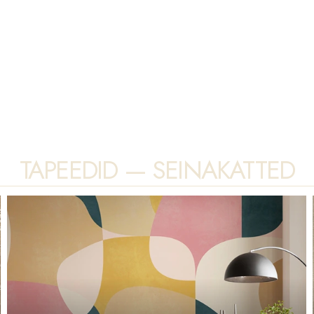
 positiivne ja stressivaba kogemus. Meie
FiestaDesign
’is
ivliistud ja dekoorid, praktilised ja mugavad aknakatted. J
ajalik ühest kohast. Lõputud eneseväljendusvõimalused, et 
TAPEEDID — SEINAKATTED