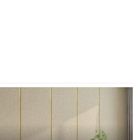
 teame, millised on trendikad tapeedid ja
a need on just Sinu ootel.
saada kodu ägedaks kasvõi ilma